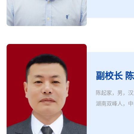
副校长 
陈起家，男，汉族
湖南双峰人，中
历，教育学硕士
界学院副校长。