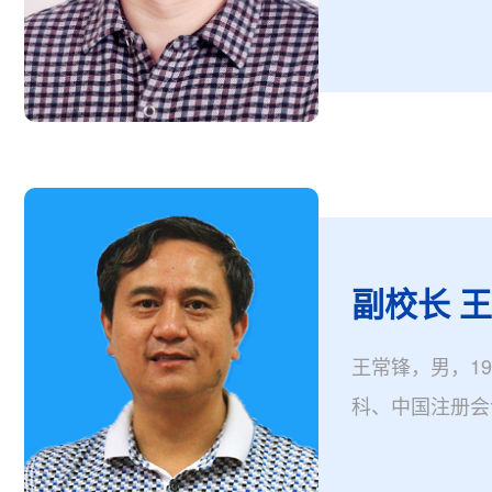
长。
副校长 
王常锋，男，1
科、中国注册会
理工作经验......